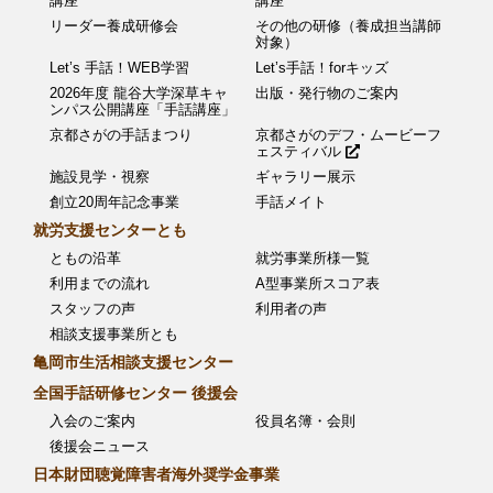
講座
講座
リーダー養成研修会
その他の研修（養成担当講師
対象）
Let’s 手話！WEB学習
Let’s手話！forキッズ
2026年度 龍谷大学深草キャ
出版・発行物のご案内
ンパス公開講座「手話講座」
京都さがの手話まつり
京都さがのデフ・ムービーフ
ェスティバル
施設見学・視察
ギャラリー展示
創立20周年記念事業
手話メイト
就労支援センターとも
ともの沿革
就労事業所様一覧
利用までの流れ
A型事業所スコア表
スタッフの声
利用者の声
相談支援事業所とも
亀岡市生活相談支援センター
全国手話研修センター 後援会
入会のご案内
役員名簿・会則
後援会ニュース
日本財団聴覚障害者海外奨学金事業