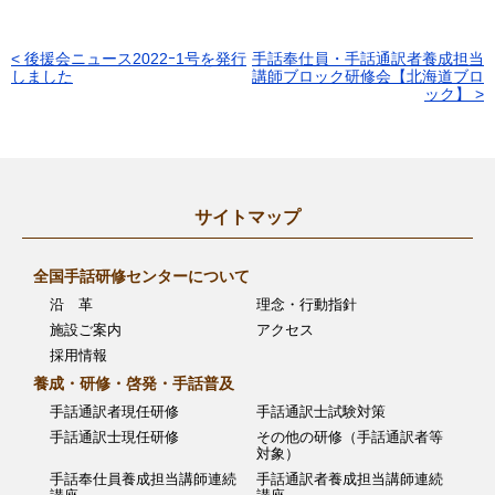
< 後援会ニュース2022ｰ1号を発行
手話奉仕員・手話通訳者養成担当
投
しました
講師ブロック研修会【北海道ブロ
ック】 >
稿
ナ
ビ
ゲ
サイトマップ
ー
全国手話研修センターについて
シ
沿 革
理念・行動指針
ョ
施設ご案内
アクセス
採用情報
ン
養成・研修・啓発・手話普及
手話通訳者現任研修
手話通訳士試験対策
手話通訳士現任研修
その他の研修（手話通訳者等
対象）
手話奉仕員養成担当講師連続
手話通訳者養成担当講師連続