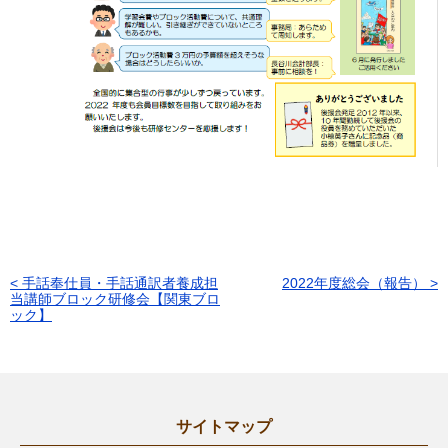
< 手話奉仕員・手話通訳者養成担
2022年度総会（報告） >
投
当講師ブロック研修会【関東ブロ
ック】
稿
ナ
ビ
ゲ
サイトマップ