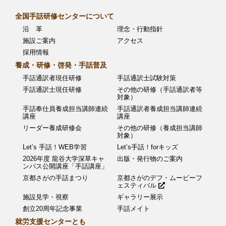
ー
全国手話研修センターについて
シ
沿 革
理念・行動指針
ョ
施設ご案内
アクセス
採用情報
ン
養成・研修・啓発・手話普及
手話通訳者現任研修
手話通訳士試験対策
手話通訳士現任研修
その他の研修（手話通訳者等
対象）
手話奉仕員養成担当講師連続
手話通訳者養成担当講師連続
講座
講座
リーダー養成研修会
その他の研修（養成担当講師
対象）
Let’s 手話！WEB学習
Let’s手話！forキッズ
2026年度 龍谷大学深草キャ
出版・発行物のご案内
ンパス公開講座「手話講座」
京都さがの手話まつり
京都さがのデフ・ムービーフ
ェスティバル
施設見学・視察
ギャラリー展示
創立20周年記念事業
手話メイト
就労支援センターとも