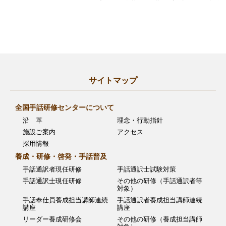
サイトマップ
全国手話研修センターについて
沿 革
理念・行動指針
施設ご案内
アクセス
採用情報
養成・研修・啓発・手話普及
手話通訳者現任研修
手話通訳士試験対策
手話通訳士現任研修
その他の研修（手話通訳者等
対象）
手話奉仕員養成担当講師連続
手話通訳者養成担当講師連続
講座
講座
リーダー養成研修会
その他の研修（養成担当講師