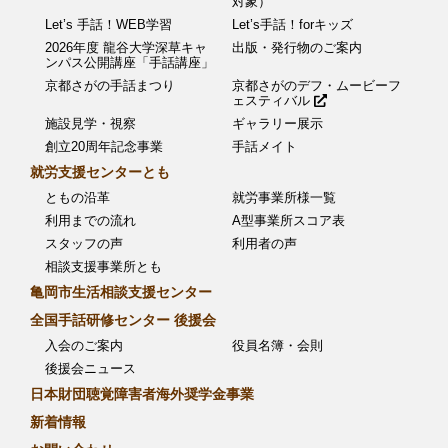
対象）
Let’s 手話！WEB学習
Let’s手話！forキッズ
2026年度 龍谷大学深草キャ
出版・発行物のご案内
ンパス公開講座「手話講座」
京都さがの手話まつり
京都さがのデフ・ムービーフ
ェスティバル
施設見学・視察
ギャラリー展示
創立20周年記念事業
手話メイト
就労支援センターとも
ともの沿革
就労事業所様一覧
利用までの流れ
A型事業所スコア表
スタッフの声
利用者の声
相談支援事業所とも
亀岡市生活相談支援センター
全国手話研修センター 後援会
入会のご案内
役員名簿・会則
後援会ニュース
日本財団聴覚障害者海外奨学金事業
新着情報