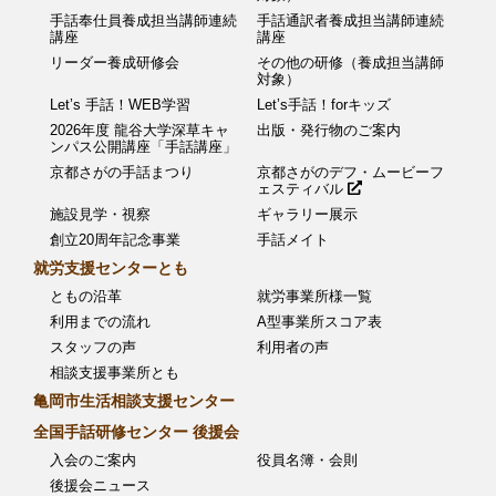
手話奉仕員養成担当講師連続
手話通訳者養成担当講師連続
講座
講座
リーダー養成研修会
その他の研修（養成担当講師
対象）
Let’s 手話！WEB学習
Let’s手話！forキッズ
2026年度 龍谷大学深草キャ
出版・発行物のご案内
ンパス公開講座「手話講座」
京都さがの手話まつり
京都さがのデフ・ムービーフ
ェスティバル
施設見学・視察
ギャラリー展示
創立20周年記念事業
手話メイト
就労支援センターとも
ともの沿革
就労事業所様一覧
利用までの流れ
A型事業所スコア表
スタッフの声
利用者の声
相談支援事業所とも
亀岡市生活相談支援センター
全国手話研修センター 後援会
入会のご案内
役員名簿・会則
後援会ニュース