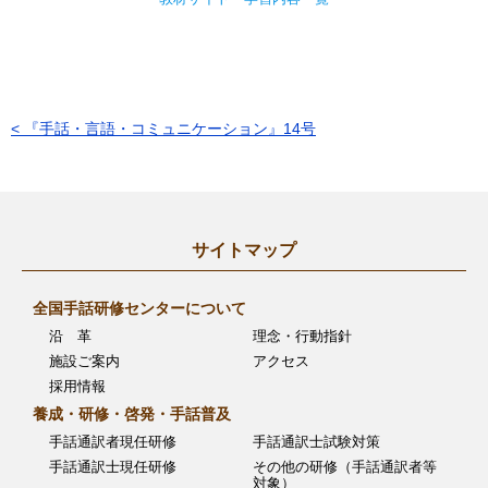
< 『手話・言語・コミュニケーション』14号
投
稿
ナ
ビ
サイトマップ
ゲ
全国手話研修センターについて
ー
沿 革
理念・行動指針
シ
施設ご案内
アクセス
採用情報
ョ
養成・研修・啓発・手話普及
ン
手話通訳者現任研修
手話通訳士試験対策
手話通訳士現任研修
その他の研修（手話通訳者等
対象）