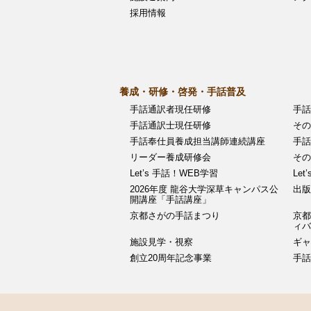
採用情報
ョ
ン
養成・研修・啓発・手話普及
手話通訳者現任研修
手話
手話通訳士現任研修
その
手話奉仕員養成担当講師連続講座
手話
リーダー養成研修会
その
Let’s 手話！WEB学習
Let
2026年度 龍谷大学深草キャンパス公
出版
開講座「手話講座」
京都さがの手話まつり
京都
ィ
施設見学・視察
ギャ
創立20周年記念事業
手話