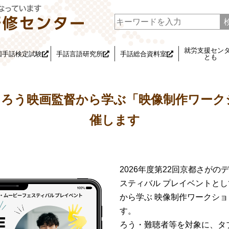
就労支援セン
国手話検定試験
手話言語研究所
手話総合資料室
とも
】ろう映画監督から学ぶ「映像制作ワーク
催します
2026年度第22回京都さがの
スティバル プレイベントと
から学ぶ 映像制作ワークシ
す。
ろう・難聴者等を対象に、タ