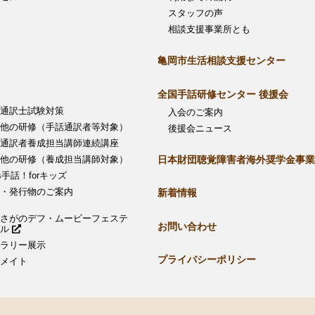
スタッフの声
相談支援事業所とも
亀岡市生活相談支援センター
全国手話研修センター 後援会
通訳士試験対策
入会のご案内
他の研修（手話通訳者等対象）
後援会ニュース
通訳者養成担当講師連続講座
日本財団聴覚障害者海外奨学金事業
他の研修（養成担当講師対象）
’s手話！forキッズ
・発行物のご案内
新着情報
さがのデフ・ムービーフェステ
お問い合わせ
バル
ラリー展示
プライバシーポリシー
メイト