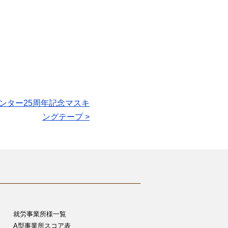
ンター25周年記念マスキ
ングテープ >
就労事業所様一覧
A型事業所スコア表