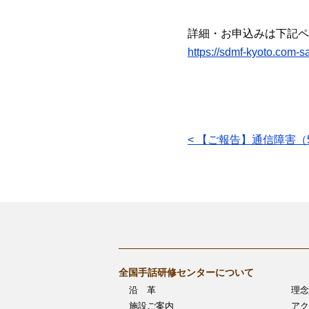
詳細・お申込みは下記ペ
https://sdmf-kyoto.com
投
< 【ご報告】通信障害（5/
稿
ナ
ビ
ゲ
全国手話研修センターについて
ー
沿 革
理念
シ
施設ご案内
アク