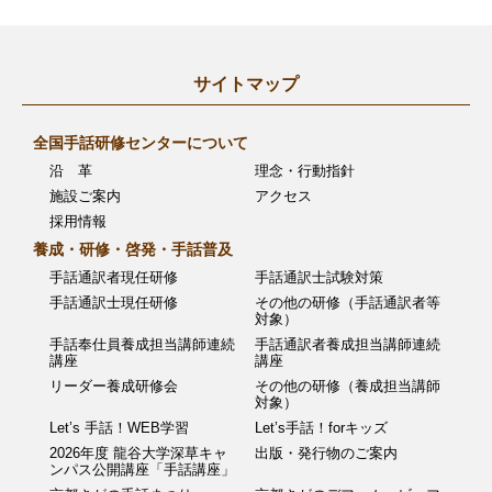
ナ
ビ
サイトマップ
ゲ
ー
全国手話研修センターについて
沿 革
理念・行動指針
シ
施設ご案内
アクセス
ョ
採用情報
ン
養成・研修・啓発・手話普及
手話通訳者現任研修
手話通訳士試験対策
手話通訳士現任研修
その他の研修（手話通訳者等
対象）
手話奉仕員養成担当講師連続
手話通訳者養成担当講師連続
講座
講座
リーダー養成研修会
その他の研修（養成担当講師
対象）
Let’s 手話！WEB学習
Let’s手話！forキッズ
2026年度 龍谷大学深草キャ
出版・発行物のご案内
ンパス公開講座「手話講座」