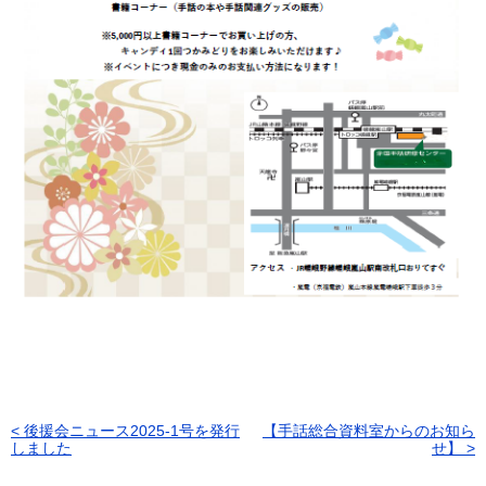
< 後援会ニュース2025-1号を発行
【手話総合資料室からのお知ら
投
しました
せ】 >
稿