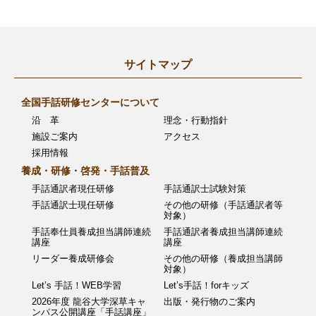
ナ
ビ
ゲ
サイトマップ
ー
全国手話研修センターについて
シ
沿 革
理念・行動指針
ョ
施設ご案内
アクセス
採用情報
ン
養成・研修・啓発・手話普及
手話通訳者現任研修
手話通訳士試験対策
手話通訳士現任研修
その他の研修（手話通訳者等
対象）
手話奉仕員養成担当講師連続
手話通訳者養成担当講師連続
講座
講座
リーダー養成研修会
その他の研修（養成担当講師
対象）
Let’s 手話！WEB学習
Let’s手話！forキッズ
2026年度 龍谷大学深草キャ
出版・発行物のご案内
ンパス公開講座「手話講座」