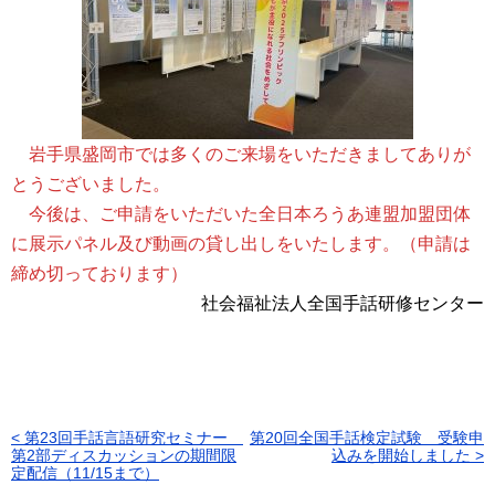
岩手県盛岡市では多くのご来場をいただきましてありが
とうございました。
今後は、ご申請をいただいた全日本ろうあ連盟加盟団体
に展示パネル及び動画の貸し出しをいたします。（申請は
締め切っております）
社会福祉法人全国手話研修センター
< 第23回手話言語研究セミナー
第20回全国手話検定試験 受験申
投
第2部ディスカッションの期間限
込みを開始しました >
定配信（11/15まで）
稿