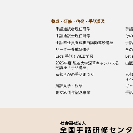
ン
養成・研修・啓発・手話普及
手話通訳者現任研修
手話
手話通訳士現任研修
その
手話奉仕員養成担当講師連続講座
手話
リーダー養成研修会
その
Let’s 手話！WEB学習
Let
2026年度 龍谷大学深草キャンパス公
出版
開講座「手話講座」
京都さがの手話まつり
京都
ィ
施設見学・視察
ギャ
創立20周年記念事業
手話