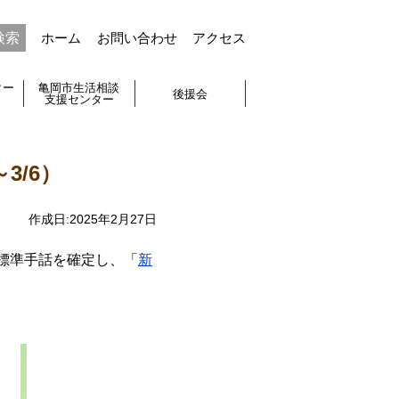
ホーム
お問い合わせ
アクセス
ター
亀岡市生活相談
後援会
支援センター
3/6）
作成日:
2025年2月27日
標準手話を確定し、「
新