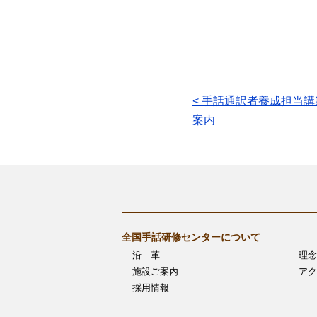
投
< 手話通訳者養成担当
案内
稿
ナ
ビ
ゲ
全国手話研修センターについて
ー
沿 革
理念
シ
施設ご案内
アク
採用情報
ョ