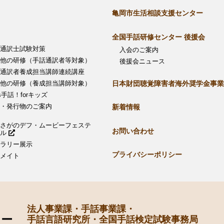
亀岡市生活相談支援センター
全国手話研修センター 後援会
通訳士試験対策
入会のご案内
他の研修（手話通訳者等対象）
後援会ニュース
通訳者養成担当講師連続講座
日本財団聴覚障害者海外奨学金事業
他の研修（養成担当講師対象）
’s手話！forキッズ
・発行物のご案内
新着情報
さがのデフ・ムービーフェステ
お問い合わせ
バル
ラリー展示
プライバシーポリシー
メイト
法人事業課・手話事業課・
手話言語研究所・全国手話検定試験事務局