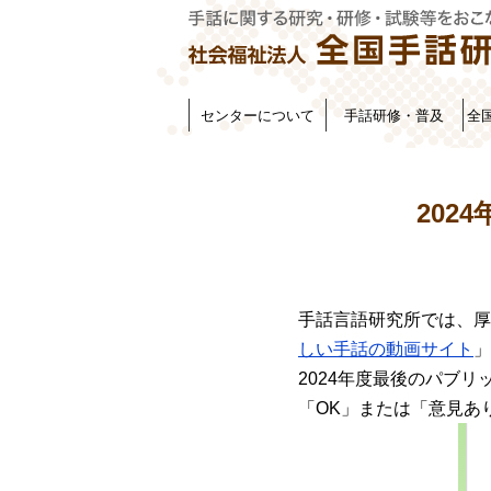
センターについて
手話研修・普及
全
202
手話言語研究所では、厚
しい手話の動画サイト
」
2024年度最後のパブ
「OK」または「意見あ