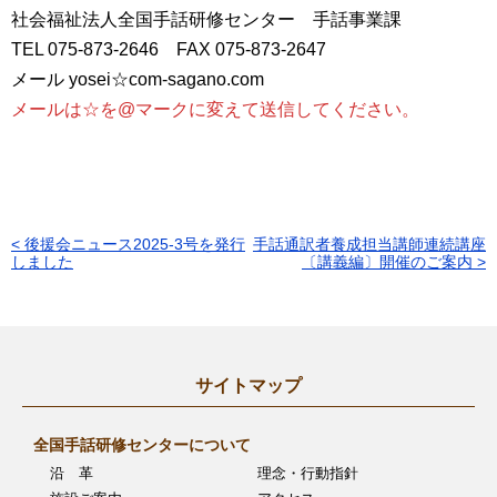
社会福祉法人全国手話研修センター 手話事業課
TEL 075-873-2646 FAX 075-873-2647
メール yosei☆com-sagano.com
メールは☆を@マークに変えて送信してください。
< 後援会ニュース2025-3号を発行
手話通訳者養成担当講師連続講座
投
しました
〔講義編〕開催のご案内 >
稿
ナ
ビ
サイトマップ
ゲ
ー
全国手話研修センターについて
沿 革
理念・行動指針
シ