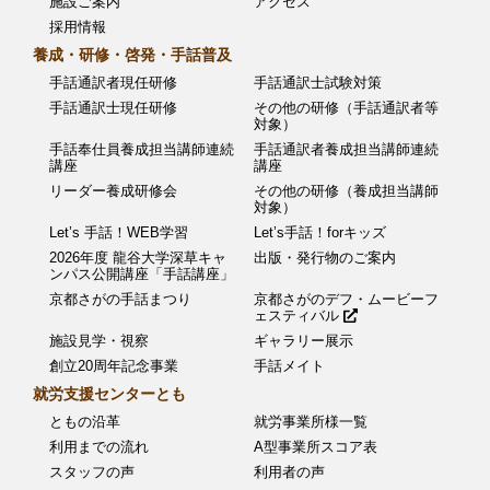
施設ご案内
アクセス
ョ
採用情報
ン
養成・研修・啓発・手話普及
手話通訳者現任研修
手話通訳士試験対策
手話通訳士現任研修
その他の研修（手話通訳者等
対象）
手話奉仕員養成担当講師連続
手話通訳者養成担当講師連続
講座
講座
リーダー養成研修会
その他の研修（養成担当講師
対象）
Let’s 手話！WEB学習
Let’s手話！forキッズ
2026年度 龍谷大学深草キャ
出版・発行物のご案内
ンパス公開講座「手話講座」
京都さがの手話まつり
京都さがのデフ・ムービーフ
ェスティバル
施設見学・視察
ギャラリー展示
創立20周年記念事業
手話メイト
就労支援センターとも
ともの沿革
就労事業所様一覧
利用までの流れ
A型事業所スコア表
スタッフの声
利用者の声