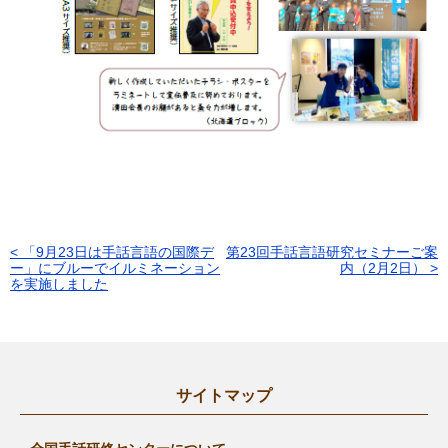
< 「9月23日は手話言語の国際デ
第23回手話言語研究セミナーご案
投
ー」にブルーでイルミネーション
内（2月2日） >
を実施しました
稿
ナ
ビ
ゲ
サイトマップ
ー