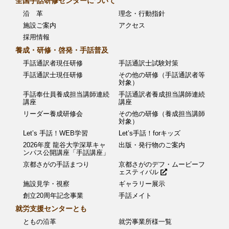
全国手話研修センターについて
シ
沿 革
理念・行動指針
ョ
施設ご案内
アクセス
採用情報
ン
養成・研修・啓発・手話普及
手話通訳者現任研修
手話通訳士試験対策
手話通訳士現任研修
その他の研修（手話通訳者等
対象）
手話奉仕員養成担当講師連続
手話通訳者養成担当講師連続
講座
講座
リーダー養成研修会
その他の研修（養成担当講師
対象）
Let’s 手話！WEB学習
Let’s手話！forキッズ
2026年度 龍谷大学深草キャ
出版・発行物のご案内
ンパス公開講座「手話講座」
京都さがの手話まつり
京都さがのデフ・ムービーフ
ェスティバル
施設見学・視察
ギャラリー展示
創立20周年記念事業
手話メイト
就労支援センターとも
ともの沿革
就労事業所様一覧