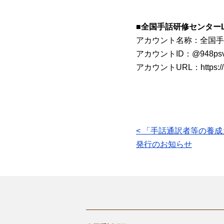
■
全国手話研修センターL
アカウント名称：全国手
アカウントID：@948ps
アカウントURL：https://li
投
< 「手話通訳者等の養
発行のお知らせ
稿
ナ
ビ
ゲ