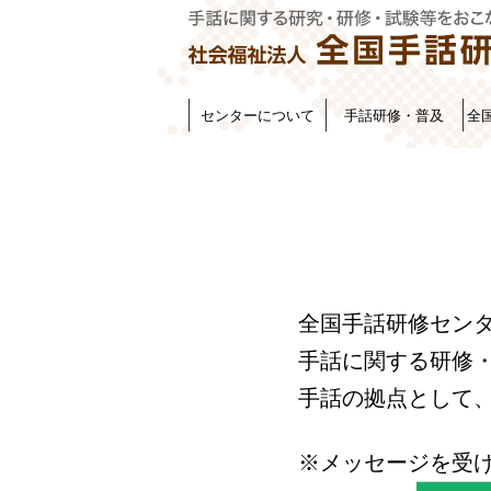
センターについて
手話研修・普及
全
全国手話研修セン
手話に関する研修
手話の拠点として
※メッセージを受