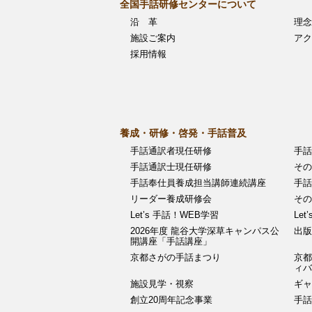
全国手話研修センターについて
ー
沿 革
理念
シ
施設ご案内
アク
採用情報
ョ
ン
養成・研修・啓発・手話普及
手話通訳者現任研修
手話
手話通訳士現任研修
その
手話奉仕員養成担当講師連続講座
手話
リーダー養成研修会
その
Let’s 手話！WEB学習
Let
2026年度 龍谷大学深草キャンパス公
出版
開講座「手話講座」
京都さがの手話まつり
京都
ィ
施設見学・視察
ギャ
創立20周年記念事業
手話