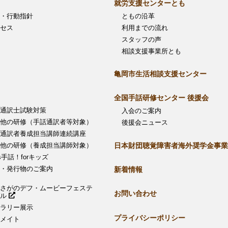
就労支援センターとも
・行動指針
ともの沿革
セス
利用までの流れ
スタッフの声
相談支援事業所とも
亀岡市生活相談支援センター
全国手話研修センター 後援会
通訳士試験対策
入会のご案内
他の研修（手話通訳者等対象）
後援会ニュース
通訳者養成担当講師連続講座
日本財団聴覚障害者海外奨学金事業
他の研修（養成担当講師対象）
’s手話！forキッズ
・発行物のご案内
新着情報
さがのデフ・ムービーフェステ
お問い合わせ
バル
ラリー展示
プライバシーポリシー
メイト