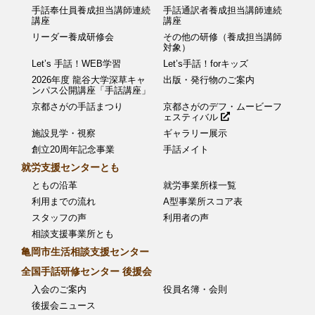
手話奉仕員養成担当講師連続
手話通訳者養成担当講師連続
講座
講座
リーダー養成研修会
その他の研修（養成担当講師
対象）
Let’s 手話！WEB学習
Let’s手話！forキッズ
2026年度 龍谷大学深草キャ
出版・発行物のご案内
ンパス公開講座「手話講座」
京都さがの手話まつり
京都さがのデフ・ムービーフ
ェスティバル
施設見学・視察
ギャラリー展示
創立20周年記念事業
手話メイト
就労支援センターとも
ともの沿革
就労事業所様一覧
利用までの流れ
A型事業所スコア表
スタッフの声
利用者の声
相談支援事業所とも
亀岡市生活相談支援センター
全国手話研修センター 後援会
入会のご案内
役員名簿・会則
後援会ニュース