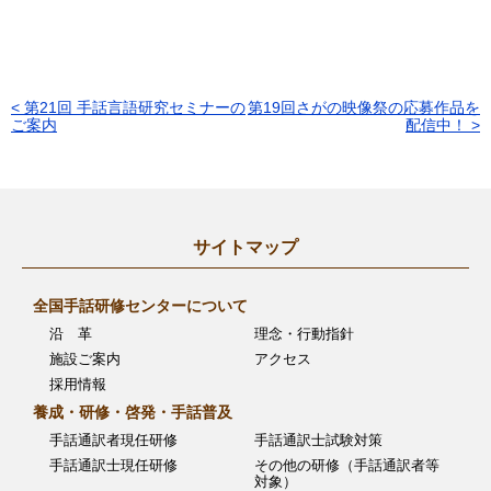
< 第21回 手話言語研究セミナーの
第19回さがの映像祭の応募作品を
投
ご案内
配信中！ >
稿
ナ
ビ
サイトマップ
ゲ
ー
全国手話研修センターについて
沿 革
理念・行動指針
シ
施設ご案内
アクセス
ョ
採用情報
ン
養成・研修・啓発・手話普及
手話通訳者現任研修
手話通訳士試験対策
手話通訳士現任研修
その他の研修（手話通訳者等
対象）