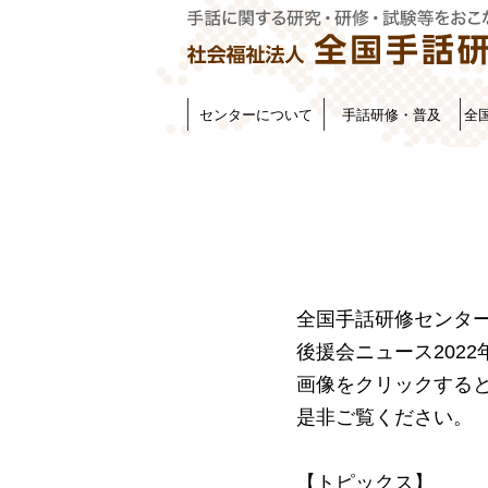
センターについて
手話研修・普及
全
全国手話研修センタ
後援会ニュース202
画像をクリックする
是非ご覧ください。
【トピックス】