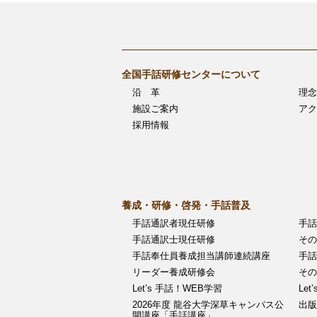
ナ
ビ
ゲ
全国手話研修センターについて
沿 革
理念
ー
施設ご案内
アク
採用情報
シ
ョ
ン
養成・研修・啓発・手話普及
手話通訳者現任研修
手話
手話通訳士現任研修
その
手話奉仕員養成担当講師連続講座
手話
リーダー養成研修会
その
Let’s 手話！WEB学習
Let
2026年度 龍谷大学深草キャンパス公
出版
開講座「手話講座」