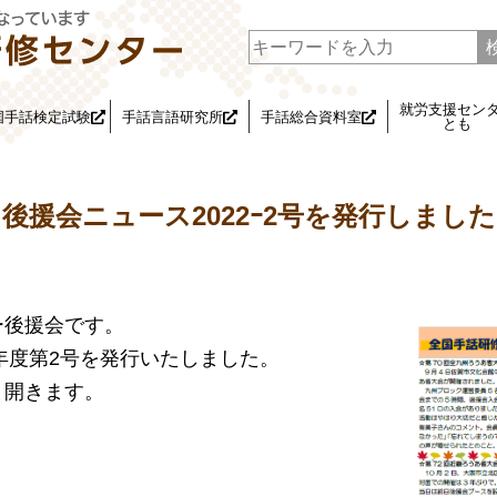
就労支援セン
国手話検定試験
手話言語研究所
手話総合資料室
とも
後援会ニュース2022ｰ2号を発行しました
ー後援会です。
2年度第2号を発行いたしました。
と開きます。