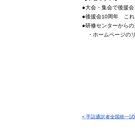
●大会・集会で後援
●後援会10周年 こ
●研修センターからの
・ホームページのリ
投
< 手話通訳者全国統一
稿