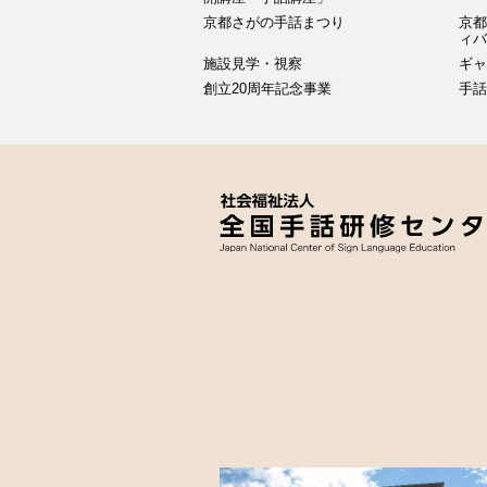
京都さがの手話まつり
京都
ィ
施設見学・視察
ギャ
創立20周年記念事業
手話