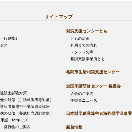
サイトマップ
就労支援センターとも
・行動指針
ともの沿革
セス
利用までの流れ
スタッフの声
相談支援事業所とも
亀岡市生活相談支援センター
全国手話研修センター 後援会
通訳士試験対策
入会のご案内
他の研修（手話通訳者等対象）
後援会ニュース
通訳者養成担当講師連続講座
日本財団聴覚障害者海外奨学金事業
他の研修（養成担当講師対象）
’s手話！forキッズ
・発行物のご案内
新着情報