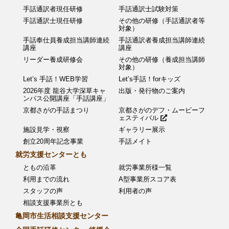
手話通訳者現任研修
手話通訳士試験対策
手話通訳士現任研修
その他の研修（手話通訳者等
対象）
手話奉仕員養成担当講師連続
手話通訳者養成担当講師連続
講座
講座
リーダー養成研修会
その他の研修（養成担当講師
対象）
Let’s 手話！WEB学習
Let’s手話！forキッズ
2026年度 龍谷大学深草キャ
出版・発行物のご案内
ンパス公開講座「手話講座」
京都さがの手話まつり
京都さがのデフ・ムービーフ
ェスティバル
施設見学・視察
ギャラリー展示
創立20周年記念事業
手話メイト
就労支援センターとも
ともの沿革
就労事業所様一覧
利用までの流れ
A型事業所スコア表
スタッフの声
利用者の声
相談支援事業所とも
亀岡市生活相談支援センター