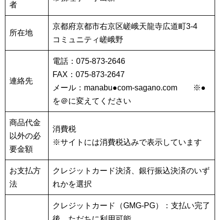
者
京都府京都市右京区嵯峨天龍寺広道町3-4
所在地
コミュニティ嵯峨野
電話：075-873-2646
FAX：075-873-2647
連絡先
メール：manabu●com-sagano.com ※●
を＠に変えてください
商品代金
消費税
以外の必
※サイトには消費税込みで表示しています
要金額
お支払方
クレジットカード決済、銀行振込決済のいず
法
れかを選択
クレジットカード（GMG-PG）：支払い完了
後、ただちに利用可能