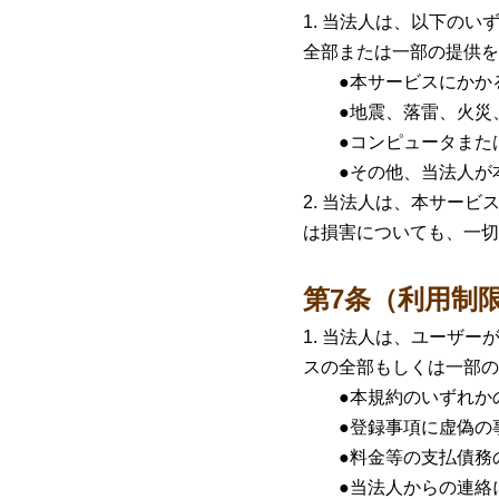
当法人は、以下のい
全部または一部の提供を
●本サービスにかかる
●地震、落雷、火災、
●コンピュータまたは
●その他、当法人が本
当法人は、本サービ
は損害についても、一切
第7条（利用制
当法人は、ユーザー
スの全部もしくは一部の
●本規約のいずれかの
●登録事項に虚偽の事
●料金等の支払債務の
●当法人からの連絡に