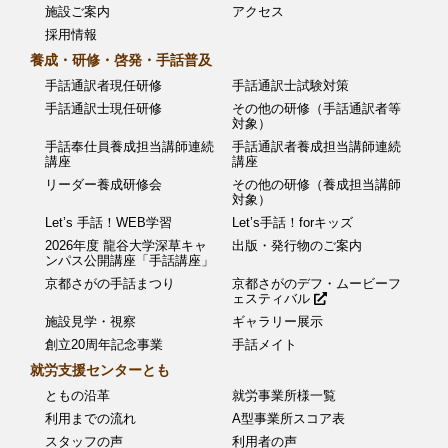
施設ご案内
アクセス
採用情報
養成・研修・啓発・手話普及
手話通訳者現任研修
手話通訳士試験対策
手話通訳士現任研修
その他の研修（手話通訳者等
対象）
手話奉仕員養成担当講師連続
手話通訳者養成担当講師連続
講座
講座
リーダー養成研修会
その他の研修（養成担当講師
対象）
Let’s 手話！WEB学習
Let’s手話！forキッズ
2026年度 龍谷大学深草キャ
出版・発行物のご案内
ンパス公開講座「手話講座」
京都さがの手話まつり
京都さがのデフ・ムービーフ
ェスティバル
施設見学・視察
ギャラリー展示
創立20周年記念事業
手話メイト
就労支援センターとも
ともの沿革
就労事業所様一覧
利用までの流れ
A型事業所スコア表
スタッフの声
利用者の声