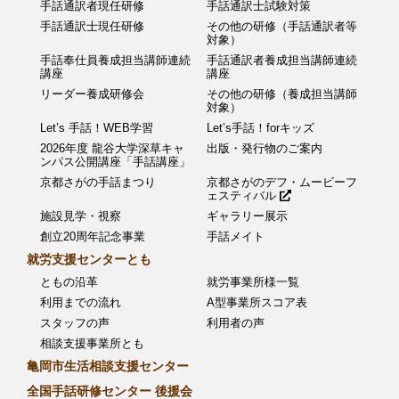
手話通訳者現任研修
手話通訳士試験対策
手話通訳士現任研修
その他の研修（手話通訳者等
対象）
手話奉仕員養成担当講師連続
手話通訳者養成担当講師連続
講座
講座
リーダー養成研修会
その他の研修（養成担当講師
対象）
Let’s 手話！WEB学習
Let’s手話！forキッズ
2026年度 龍谷大学深草キャ
出版・発行物のご案内
ンパス公開講座「手話講座」
京都さがの手話まつり
京都さがのデフ・ムービーフ
ェスティバル
施設見学・視察
ギャラリー展示
創立20周年記念事業
手話メイト
就労支援センターとも
ともの沿革
就労事業所様一覧
利用までの流れ
A型事業所スコア表
スタッフの声
利用者の声
相談支援事業所とも
亀岡市生活相談支援センター
全国手話研修センター 後援会